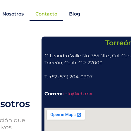
Nosotros
Contacto
Blog
Torreó
C. Leandro Valle No. 385 Nte., Col. Cen
Torreón, Coah. C.P. 27000
T. +52 (871) 204-0907
Correo:
info@ich.mx
sotros
ción que
ivos.