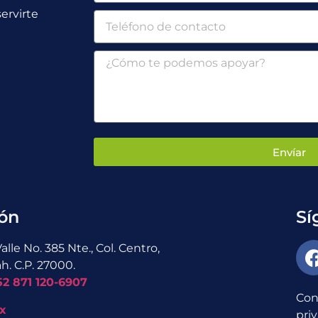
ervirte
Envíar
ón
Sí
alle No. 385 Nte., Col. Centro,
h. C.P. 27000.
52 871 120-6907
Con
x
pri