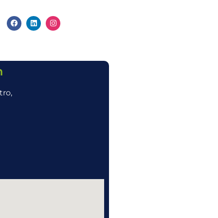
n
tro,